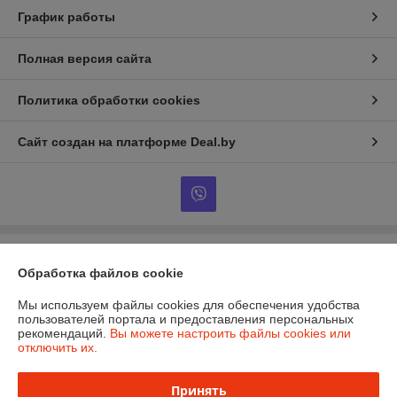
График работы
Полная версия сайта
Политика обработки cookies
Сайт создан на платформе Deal.by
Информация для покупателя
Обработка файлов cookie
Юридическое лицо:
Общество с ограниченной ответственностью «Эко
Чойс»
Мы используем файлы cookies для обеспечения удобства
РБ, 220005, г. Минск, ул. Гикало 20а
пользователей портала и предоставления персональных
рекомендаций.
Вы можете настроить файлы cookies или
Регистрационный номер ЕГР: 193572982
отключить их.
УНП: 193572982
Принять