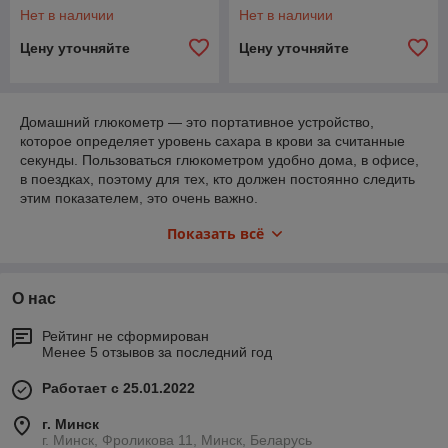
Нет в наличии
Нет в наличии
Цену уточняйте
Цену уточняйте
Домашний глюкометр — это портативное устройство,
которое определяет уровень сахара в крови за считанные
секунды. Пользоваться глюкометром удобно дома, в офисе,
в поездках, поэтому для тех, кто должен постоянно следить
этим показателем, это очень важно.
Прокалыватель используется в глюкометрах для забора
Показать всё
крови. Заранее установленный в него ланцет прокалывает
палец после активации спускового механизма. Глубину
прокола и объем биоматериала для анализа можно
О нас
регулировать, если ланцет не автоматический. Тест-полоска
вставляется в гнездо глюкометра и на нее помещается
Рейтинг не сформирован
капля крови. При попадании крови на тест-полоску, кровь
Менее 5 отзывов за последний год
вступает в реакцию с химическим реагентом, которым
пропитана пластина. Перемещение крови по пластине
Работает с 25.01.2022
анализируется устройством в течение одной минуты.
г. Минск
г. Минск, Фроликова 11, Минск, Беларусь