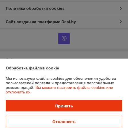
Политика обработки cookies
Сайт создан на платформе Deal.by
Информация для покупателя
Обработка файлов cookie
Юридическое лицо:
Общество с ограниченной ответственностью «Эко
Чойс»
РБ, 220005, г. Минск, ул. Гикало 20а
Мы используем файлы cookies для обеспечения удобства
пользователей портала и предоставления персональных
Регистрационный номер ЕГР: 193572982
рекомендаций.
Вы можете настроить файлы cookies или
отключить их.
УНП: 193572982
Регистрационный орган: Минский горисполком
Принять
Дата регистрации компании: 20.07.2021
Отклонить
Местонахождение книги жалоб и предложений: г. Минск, Фроликова 11