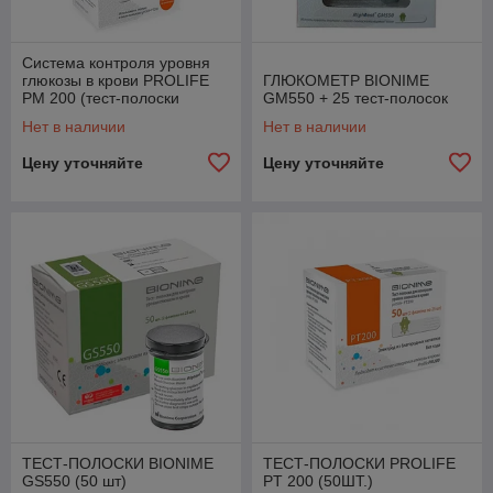
Система контроля уровня
глюкозы в крови PROLIFE
ГЛЮКОМЕТР BIONIME
PM 200 (тест-полоски
GM550 + 25 тест-полосок
PROLIFE PT 200 (50 шт. в
Нет в наличии
Нет в наличии
уп))
Цену уточняйте
Цену уточняйте
ТЕСТ-ПОЛОСКИ BIONIME
ТЕСТ-ПОЛОСКИ PROLIFE
GS550 (50 шт)
PT 200 (50ШТ.)