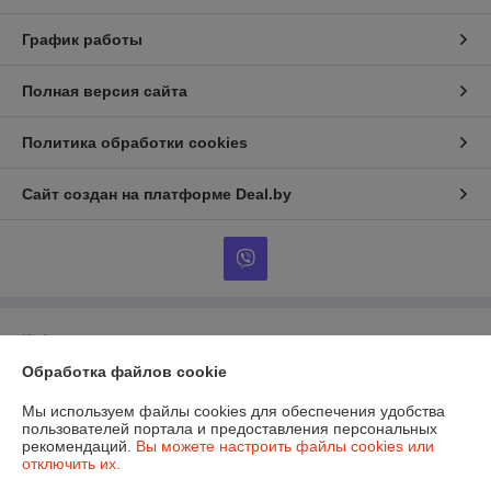
График работы
Полная версия сайта
Политика обработки cookies
Сайт создан на платформе Deal.by
Информация для покупателя
Обработка файлов cookie
Юридическое лицо:
Общество с ограниченной ответственностью «Эко
Чойс»
РБ, 220005, г. Минск, ул. Гикало 20а
Мы используем файлы cookies для обеспечения удобства
пользователей портала и предоставления персональных
Регистрационный номер ЕГР: 193572982
рекомендаций.
Вы можете настроить файлы cookies или
отключить их.
УНП: 193572982