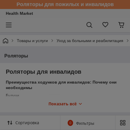
Роляторы для пожилых и инвалидов
Health Market
Товары и услуги
Уход за больными и реабилитация
Роляторы
Роляторы для инвалидов
Преимущества ходунков для инвалидов: Почему они
необходимы
Будучи
инвалидом, вы
Показать всё
можете
столкнуться с
трудностями
Сортировка
0
Фильтры
при
передвижении.