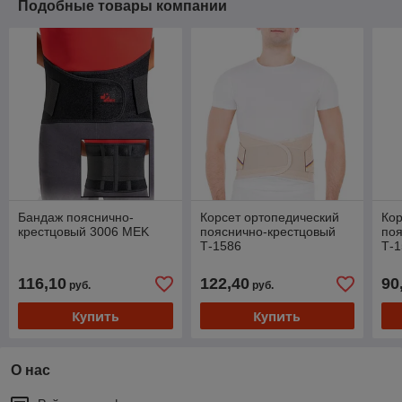
Подобные товары компании
Бандаж пояснично-
Корсет ортопедический
Кор
крестцовый 3006 MEK
пояснично-крестцовый
поя
Т-1586
Т-
116,10
122,40
90
руб.
руб.
Купить
Купить
О нас