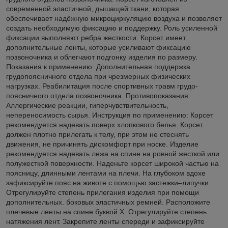
современной эластичной, дышащей ткани, которая
обеспечивает надёжную микроциркуляцию воздуха и позволяет
создать необходимую фиксацию и поддержку. Роль усиленной
фиксации выполняют ребра жесткости. Корсет имеет
дополнительные ленты, которые усиливают фиксацию
позвоночника и облегчают подгонку изделия по размеру.
Показания к применению: Дополнительная поддержка
грудопоясничного отдела при чрезмерных физических
нагрузках. Реабилитация после спортивных травм грудо-
поясничного отдела позвоночника. Противопоказания:
Аллергические реакции, гиперчувствительность,
непереносимость сырья. Инструкция по применению: Корсет
рекомендуется надевать поверх хлопкового белья. Корсет
должен плотно прилегать к телу, при этом не стеснять
движения, не причинять дискомфорт при носке. Изделие
рекомендуется надевать лежа на спине на ровной жесткой или
полужесткой поверхности. Наденьте корсет широкой частью на
поясницу, длинными лентами на плечи. На глубоком вдохе
зафиксируйте пояс на животе с помощью застежки–липучки.
Отрегулируйте степень прилегания изделия при помощи
дополнительных. боковых эластичных ремней. Расположите
плечевые ленты на спине буквой Х. Отрегулируйте степень
натяжения лент. Закрепите ленты спереди и зафиксируйте