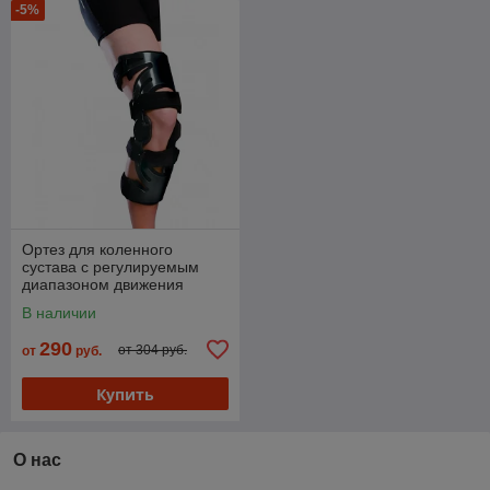
-5%
Ортез для коленного
сустава с регулируемым
диапазоном движения
(полная степень фиксации)
В наличии
АТ53034
290
от 304 руб.
от
руб.
Купить
О нас