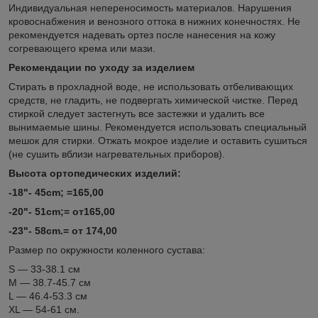
Индивидуальная непереносимость материалов. Нарушения
кровоснабжения и венозного оттока в нижних конечностях. Не
рекомендуется надевать ортез после нанесения на кожу
согревающего крема или мази.
Рекомендации по уходу за изделием
Стирать в прохладной воде, не использовать отбеливающих
средств, не гладить, не подвергать химической чистке. Перед
стиркой следует застегнуть все застежки и удалить все
вынимаемые шины. Рекомендуется использовать специальный
мешок для стирки. Отжать мокрое изделие и оставить сушиться
(не сушить вблизи нагревательных приборов).
Высота ортопедических изделий:
-18"- 45cm; =165,00
-20"- 51cm;= от165,00
-23"- 58cm.= от 174,00
Размер по окружности коленного сустава:
S — 33-38.1 см
M — 38.7-45.7 см
L — 46.4-53.3 см
XL — 54-61 см.