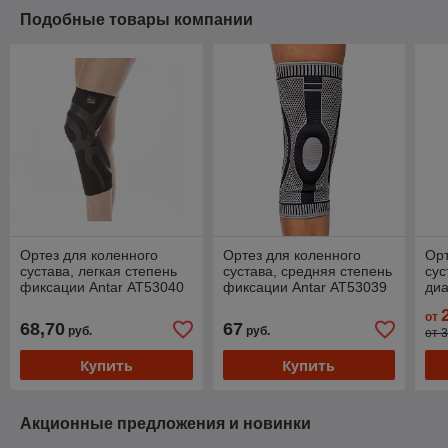
Подобные товары компании
Ортез для коленного
Ортез для коленного
Орт
сустава, легкая степень
сустава, средняя степень
сус
фиксации Antar АТ53040
фиксации Antar АТ53039
ди
(по
от
фи
68,70
67
руб.
руб.
от 
Купить
Купить
Акционные предложения и новинки