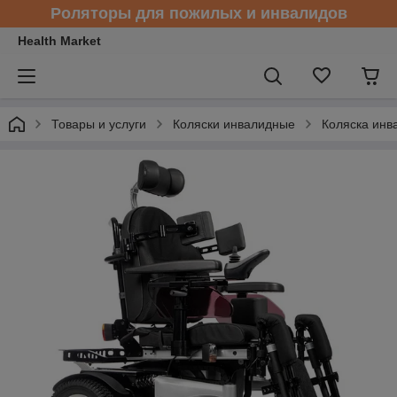
Роляторы для пожилых и инвалидов
Health Market
Товары и услуги
Коляски инвалидные
Коляска инв