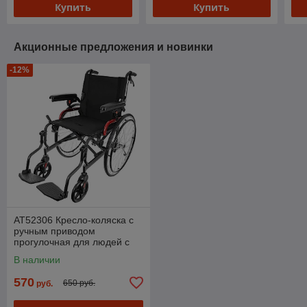
Купить
Купить
Акционные предложения и новинки
-12%
АТ52306 Кресло-коляска с
ручным приводом
прогулочная для людей с
ограниченными
В наличии
возможностями
570
650 руб.
руб.