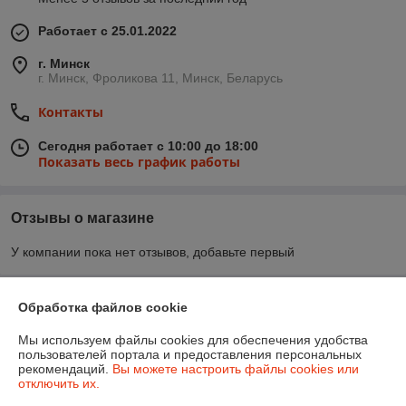
Работает с 25.01.2022
г. Минск
г. Минск, Фроликова 11, Минск, Беларусь
Контакты
Сегодня работает с 10:00 до 18:00
Показать весь график работы
Отзывы о магазине
У компании пока нет отзывов, добавьте первый
О нас
Обработка файлов cookie
Мы используем файлы cookies для обеспечения удобства
Контакты
пользователей портала и предоставления персональных
рекомендаций.
Вы можете настроить файлы cookies или
отключить их.
Доставка и оплата