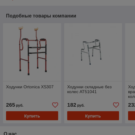
Подобные товары компании
Ходунки Ortonica XS307
Ходунки складные без
Ход
колес АТ51041
вр
кол
265
182
23
руб.
руб.
Купить
Купить
О нас