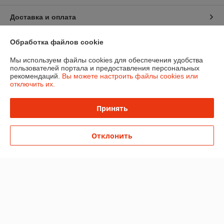
Доставка и оплата
График работы
Обработка файлов cookie
Мы используем файлы cookies для обеспечения удобства
Полная версия сайта
пользователей портала и предоставления персональных
рекомендаций.
Вы можете настроить файлы cookies или
отключить их.
Политика обработки cookies
Принять
Сайт создан на платформе Deal.by
Отклонить
Информация для покупателя
Юридическое лицо:
Общество с ограниченной ответственностью «Эко
Чойс»
РБ, 220005, г. Минск, ул. Гикало 20а
Регистрационный номер ЕГР: 193572982