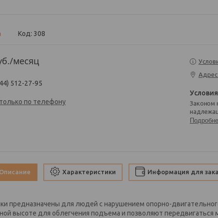
а
Код:
308
уб.
/месяц
Услов
Адрес
44) 512-27-95
 только по телефону
Законом не предусмотрен возврат и обмен данного товара
надлежащ
Подробн
Описание
Характеристики
Информация для зак
ки предназначены для людей с нарушением опорно-двигательного
зной высоте для облегчения подъема и позволяют передвигаться