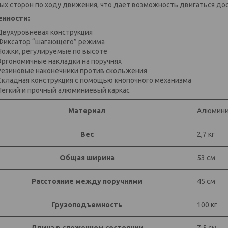
ых сторон по ходу движения, что дает возможность двигаться дос
енности:
Двухуровневая конструкция
Фиксатор “шагающего” режима
Ножки, регулируемые по высоте
Эргономичные накладки на поручнях
Резиновые наконечники против скольжения
Складная конструкция с помощью кнопочного механизма
Легкий и прочный алюминиевый каркас
Материал
Алюмин
Вес
2,7 кг
Общая ширина
53 см
Расстояние между поручнями
45 см
Грузоподъемность
100 кг
Длина в сложенном состоянии
7,5 см