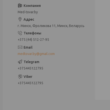
Med-tovar.by
г. Минск, Фроликова 11, Минск, Беларусь
+375 (44) 512-27-95
medtovar.by@gmail.com
+375445122795
+375445122795